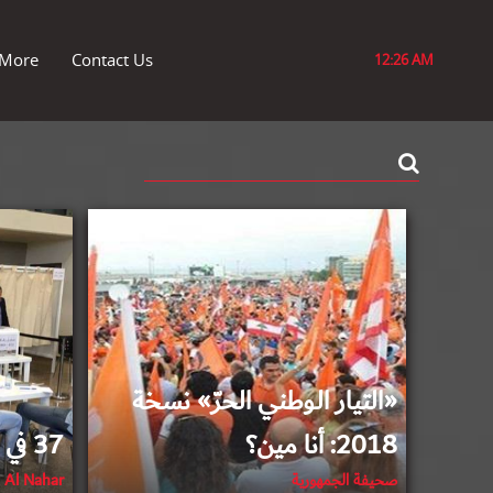
More
Contact Us
12:26 AM
2018-04-06
«التيار الوطني الحرّ» نسخة
2018: أنا مين؟
37 في المئة
صحيفة الجمهورية
Al Nahar