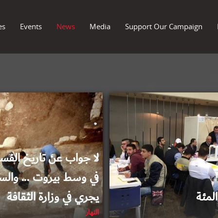
es
Events
News
Media
Support Our Campaign
2018-04-17
2018-04-16
لا جواب عن تاريخ الفس
في وسط بيروت ... والس
يجري في وزارة الثقافة
النهار