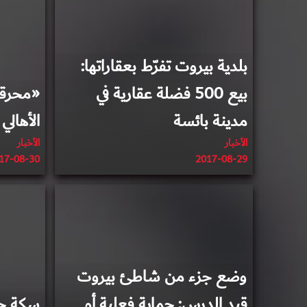
بلدية بيروت تفرّط بعقاراتها:
بيع 500 فضلة عقارية في
«محرقة 
مدينة بائسة
الأهالي 
الأخبار
الأخبار
17-08-30
2017-08-29
2017-08-18
وضع جزء من شاطئ بيروت
قيد الدرس: حماية فعلية أم
سكة حد