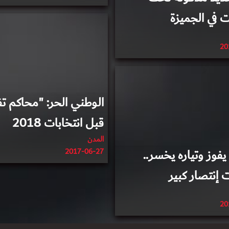
2017-04-27
ت في الجميزة
20
2017-05-23
الوطني الحر: "محاكم 
قبل انتخابات 2018
المدن
فوز وتياره يخسر..
2017-06-27
 إنتصار كبير
20