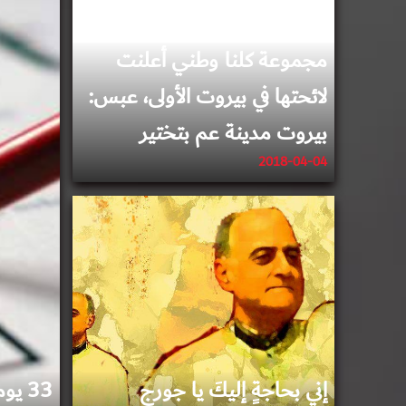
مجموعة كلنا وطني أعلنت
لائحتها في بيروت الأولى، عبس:
بيروت مدينة عم بتختير
2018-04-04
2018-03-26
إني بحاجةٍ إليكَ يا جورج
33 يوماً