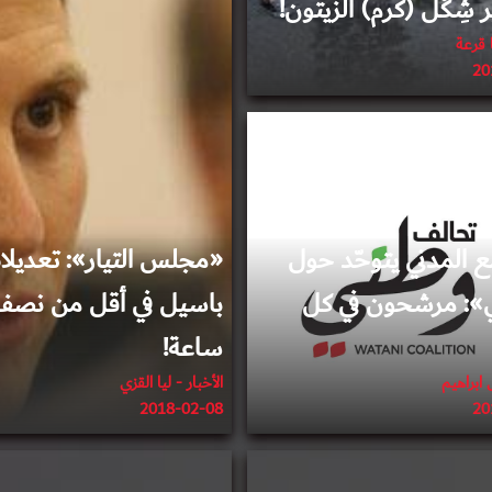
 شِكْل (كرم) الزيتون!
ا قرعة
20
2018-01-17
ع المدني يتوحّد حول
«مجلس التيار»: تعديل
»: مرشحون في كل
باسيل في أقل من نص
ساعة!
ى ابراهيم
الأخبار - ليا القزي
20
2018-02-08
2017-10-06
2017-08-30