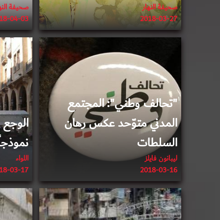
صحيفة النهار
صحيفة النه
2018-03-27
18-04-03
2018-03-16
"تحالف وطني": المجتمع
المدني متوّحد عكس رهان
الوجع ا
السلطات
نموذجاً.
ليبانون فايلز
اللواء
18-03-17
2018-03-16
2018-03-08