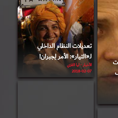
2018-02-12
تعديلات النظام الداخلي
لـ«التيار»: الأمر لِجبران!
ات
الأخبار - ليا القزي
ف
2018-02-07
2017-10-25