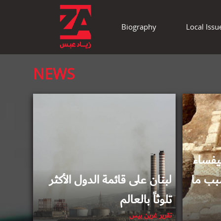
Biography
Local Issu
NEWS
2018-11-07
يفساء
بب ما
لبنان على قائمة الدول الأكثر
تلوثاً بالعالم
تقرير غرين بيس