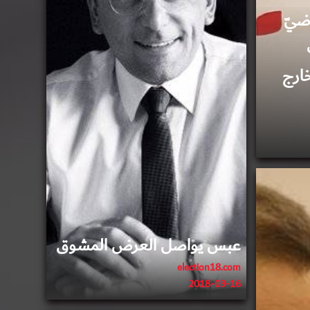
اضيّ
ارج
عبس يواصل العرض المشوق
election18.com
2018-03-16