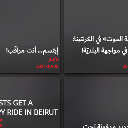
الموت» في الكرنتينا:
في مواجهة البلديّة!
إبتسم... أنت مراقَب!
الأخبار
2017-10-06
20
2017-08-17
2017-08-18
STS GET A
 RIDE IN BEIRUT
or
يد مدفونة تحت
05