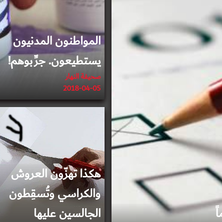
المواطنون المدنيون
يستطيعون. جرِّبوهم!
صحيفة النهار
2018-04-05
2018-03-27
هكذا تهزّون العروش
والكراسي وتُسقِطون
الجالسين عليها