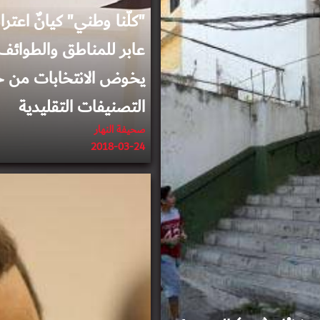
"كلّنا وطني" كيانٌ اعتر
عابر للمناطق والطوائف
يخوض الانتخابات من خ
التصنيفات التقليدية
صحيفة النهار
2018-03-24
2018-02-12