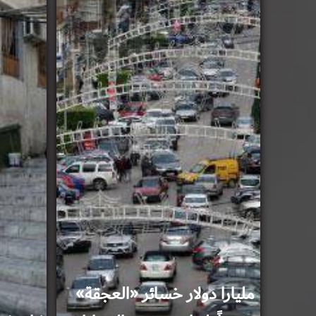
مليارا دولار خسائر «العجقة»