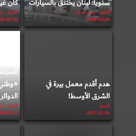
سنوياً: لبنان يختنق بالسيارات
كان غير
الأخبار - رحيل دندش
الأخبار - رن
18-03-10
2018-03-06
2017-11-04
المجتم
هدم أقدم معمل بيرة في
«وطني
الشرق الأوسط!
الدوائر
الجديد
الأخبار - رل
18-01-17
2017-11-04
2017-08-29