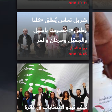
2018-10-31
2018-04-04
شربل نحاس يُطلق «كلنا
وطني»: خصومنا باسيل
والجميّل وحردان والمر
جريدة الأخبار
2018-04-05
2018-04-04
كيف تبدو الانتخابات في دائرة