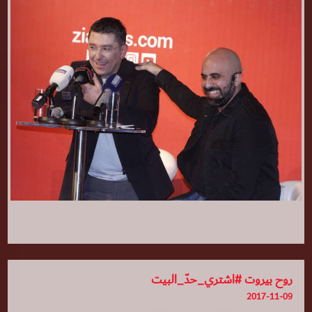
روح بيروت #اشتري_حدّ_البيت
2017-11-09