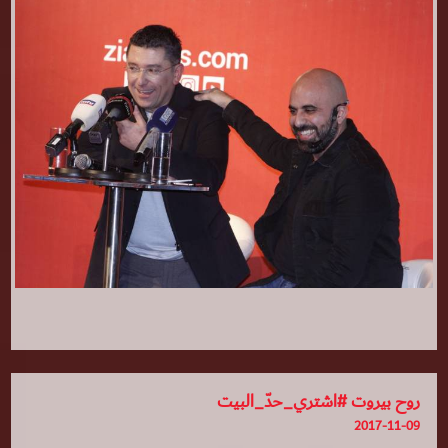
روح بيروت #اشتري_حدّ_البيت
2017-11-09