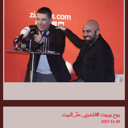
روح بيروت #اشتري_حدّ_البيت
2017-11-09