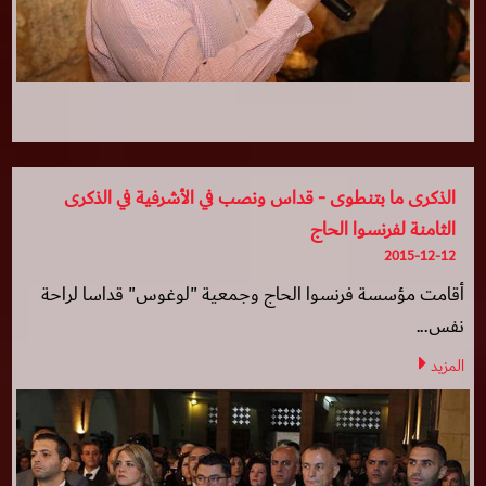
الذكرى ما بتنطوى - قداس ونصب في الأشرفية في الذكرى
الثامنة لفرنسوا الحاج
2015-12-12
أقامت مؤسسة فرنسوا الحاج وجمعية "لوغوس" قداسا لراحة
نفس...
المزيد