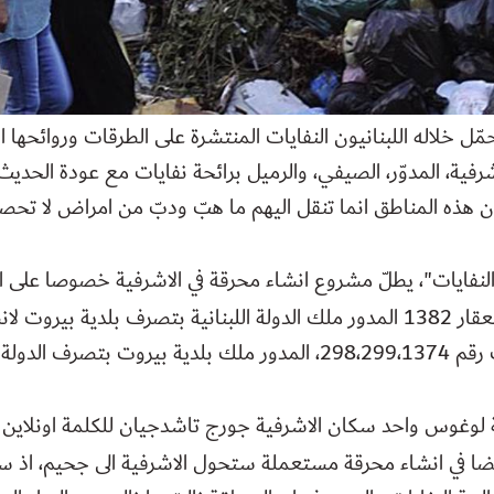
ّل خلاله اللبنانيون النفايات المنتشرة على الطرقات وروائحها ال
رفية، المدوّر، الصيفي، والرميل برائحة نفايات مع عودة الحديث
هذه المناطق انما تنقل اليهم ما هبّ ودبّ من امراض لا تحصى 
لنفايات"، يطلّ مشروع انشاء محرقة في الاشرفية خصوصا على ا
بيروت على جدول اعماله العقار 1382 المدور ملك الدولة اللبنانية بتصرف بل
لدولة اللبنانية
لوغوس واحد سكان الاشرفية جورج تاشدجيان للكلمة اونلاين 
يضا في انشاء محرقة مستعملة ستحول الاشرفية الى جحيم، اذ سي