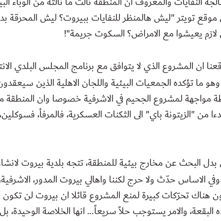
 النفايات والمعروف ان المنطقة نالت ما نالته من الوباء ال
وقع تويتر "ليش هالمنظر للنفايات ببيروت؟ ليش المحرقة بده
ل لازم يعيشوا مع الامراض؟ السكوت جريمة
!"
عنا ان المشروع الذي لا يتوافق مع برنامج المجلس البلدي الانت
وهو ما تؤكده الجمعيات البيئية واللجان الاهلية الذين سيعقدون
ة مواجهة لمشروع الجحيم في الاشرفية خصوصا وان المنطقة مح
2 مشاريع بدءا من "الزيتونة باي" الى الثكنات العسكرية، فالمرفأ، فسوك
 البحث عن مخارج بيئية للمنطقة، تتجه بلدية بيروت لانشاء 
 وفي الاساس حدّث ولا حرج لكننا واهالي بيروت المدور، الاشرف
هناك تحرّكات كبيرة لمنع المشروع قائلا ان بيروت لن تكون م
بقعة، والامر يستوجب حلاً سريعاً... انها الخلاصة الوحيدة، بل ا