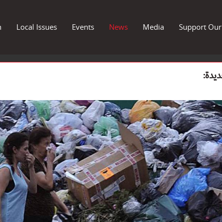
n
Local Issues
Events
News
Media
Support Ou
يدة: