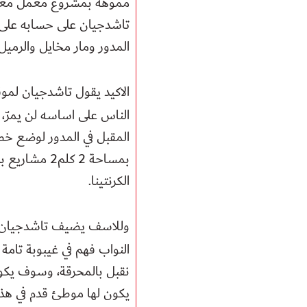
مموهة بمشروع معمل معالجة
تاشدجيان على حسابه على م
المدور ومار مخايل والرمي
الاكيد يقول تاشدجيان لموق
الناس على اساسه لن يمرّ، 
المقبل في المدور لوضع خط
بمساحة 2 كلم
الكرنتينا
.
وللاسف يضيف تاشدجيان بدل
النواب فهم في غيبوبة تامة
نقبل بالمحرقة، وسوف يكون 
يكون لها موطئ قدم في هذه ال