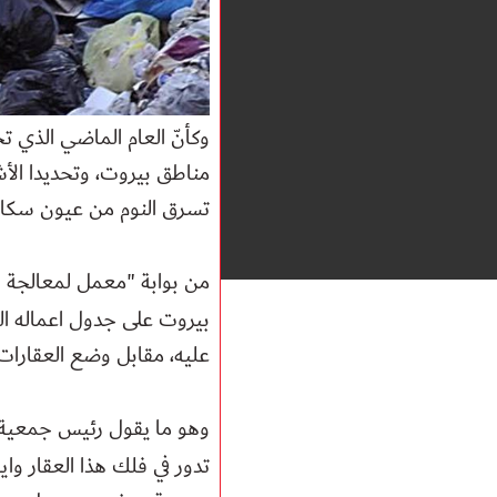
وكأنّ العام الماضي الذي تحم
مناطق بيروت، وتحديدا الأش
تسرق النوم من عيون سكان 
من بوابة "معمل لمعالجة ا
عليه، مقابل وضع العقارات رقم 298،299،1374، المدور ملك بلدية بيروت بتصرف ا
وهو ما يقول رئيس جمعية 
تدور في فلك هذا العقار وا