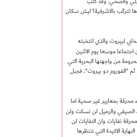
بيئي والصحي. وقد كتب
ا تتركّب بالاشرفية؟ ليش سكان
خابي لبيروت والذي انتخبته
 اجتماعا موسعا يوم الاثنين
رومة من واجهتها البحرية التي
لين، ثم "الفوروم دو بيروت"، فجبل
محرقة بمعايير غير صحية اما
ية، الصيفي والرميل لن نسكت ولن
حرقة نفايات وان النفايات لن
لنهاية الاكيدة التي ننتظرها