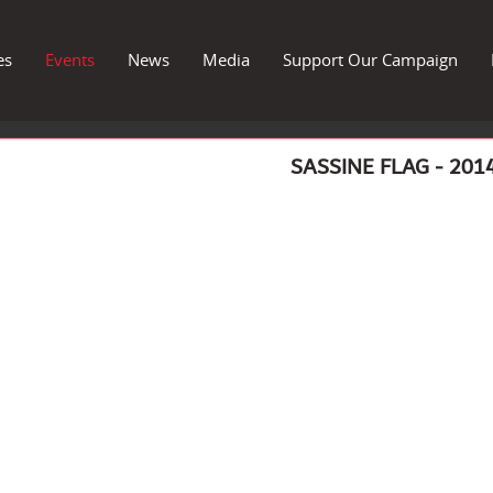
es
Events
News
Media
Support Our Campaign