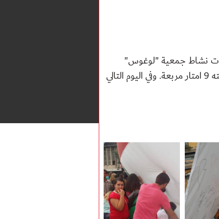
روت نشاط جمعية "لوغوس"
العلم اللبناني من المتصرفيّة إلى الإنتداب والتوقيع على علم كبير مساحته 9 امتار مربعة. وفي اليوم التالي